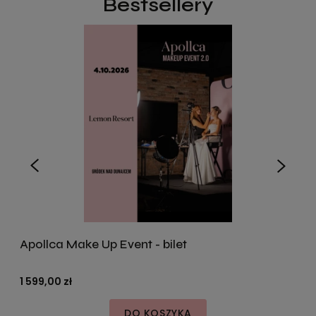
Bestsellery
Apollca Make Up Event - bilet
1 599,00 zł
1
DO KOSZYKA