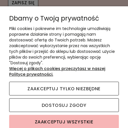
ZAPISZ SIĘ
Dbamy o Twoją prywatność
Twoje dane będą przetwarzane zgodnie z naszą
polityką
prywatności
Pliki cookies i pokrewne im technologie umożliwiają
Pomoc
poprawne działanie strony i pomagają nam
dostosować ofertę do Twoich potrzeb. Możesz
Moje konto
zaakceptować wykorzystanie przez nas wszystkich
tych plików i przejść do sklepu lub dostosować użycie
Płatności i dostawa
plików do swoich preferencji, wybierając opcję
"Dostosuj zgody".
Informacje
Więcej o plikach cookies przeczytasz w naszej
Polityce prywatności.
O nas
ZAAKCEPTUJ TYLKO NIEZBĘDNE
DOSTOSUJ ZGODY
Apollca sp. z o.o.
|| ul. Mała Góra 8C/48, 30-864
ZAAKCEPTUJ WSZYSTKIE
Kraków, woj. małopolskie || NIP: 6793217587 || tel.: 453