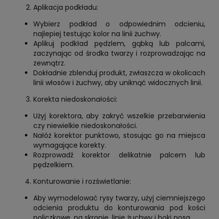
Aplikacja podkładu:
Wybierz podkład o odpowiednim odcieniu,
najlepiej testując kolor na linii żuchwy.
Aplikuj podkład pędzlem, gąbką lub palcami,
zaczynając od środka twarzy i rozprowadzając na
zewnątrz.
Dokładnie zblenduj produkt, zwłaszcza w okolicach
linii włosów i żuchwy, aby uniknąć widocznych linii.
Korekta niedoskonałości:
Użyj korektora, aby zakryć wszelkie przebarwienia
czy niewielkie niedoskonałości.
Nałóż korektor punktowo, stosując go na miejsca
wymagające korekty.
Rozprowadź korektor delikatnie palcem lub
pędzelkiem.
Konturowanie i rozświetlanie:
Aby wymodelować rysy twarzy, użyj ciemniejszego
odcienia produktu do konturowania pod kości
policzkowe, na skronie, linie żuchwy i boki nosa.