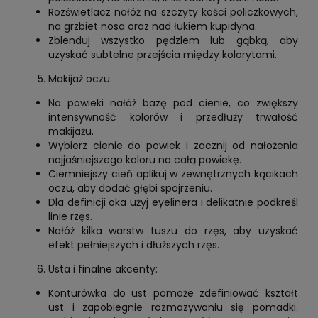
Rozświetlacz nałóż na szczyty kości policzkowych,
na grzbiet nosa oraz nad łukiem kupidyna.
Zblenduj wszystko pędzlem lub gąbką, aby
uzyskać subtelne przejścia między kolorytami.
Makijaż oczu:
Na powieki nałóż bazę pod cienie, co zwiększy
intensywność kolorów i przedłuży trwałość
makijażu.
Wybierz cienie do powiek i zacznij od nałożenia
najjaśniejszego koloru na całą powiekę.
Ciemniejszy cień aplikuj w zewnętrznych kącikach
oczu, aby dodać głębi spojrzeniu.
Dla definicji oka użyj eyelinera i delikatnie podkreśl
linie rzęs.
Nałóż kilka warstw tuszu do rzęs, aby uzyskać
efekt pełniejszych i dłuższych rzęs.
Usta i finalne akcenty:
Konturówka do ust pomoże zdefiniować kształt
ust i zapobiegnie rozmazywaniu się pomadki.