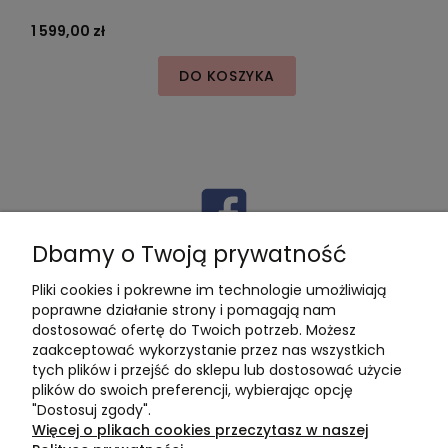
1 599,00 zł
1
DO KOSZYKA
Dbamy o Twoją prywatność
Pliki cookies i pokrewne im technologie umożliwiają
poprawne działanie strony i pomagają nam
dostosować ofertę do Twoich potrzeb. Możesz
zaakceptować wykorzystanie przez nas wszystkich
Pomoc
tych plików i przejść do sklepu lub dostosować użycie
plików do swoich preferencji, wybierając opcję
Moje konto
"Dostosuj zgody".
Więcej o plikach cookies przeczytasz w naszej
Płatności i dostawa