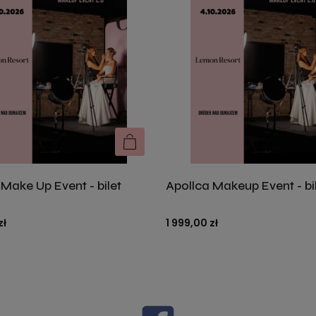
Make Up Event - bilet
Apollca Makeup Event - bil
DO KOSZYKA
zł
1 999,00 zł