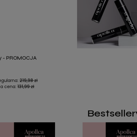
ery - PROMOCJA
egularna:
219,98 zł
za cena:
131,99 zł
Bestseller