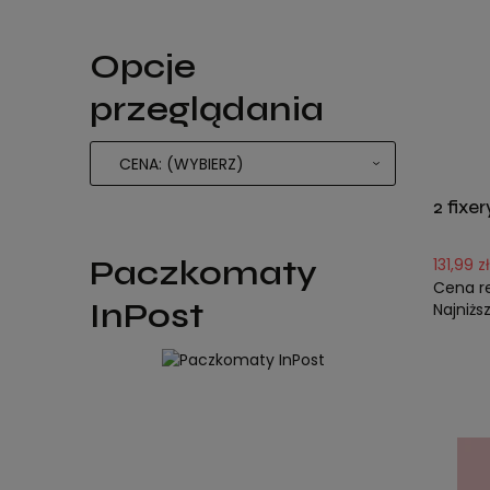
Opcje
przeglądania
CENA: (WYBIERZ)
2 fix
Paczkomaty
131,99 zł
Cena r
InPost
Najniżs