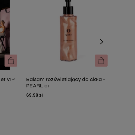
et VIP
Balsam rozświetlający do ciała -
Balsam 
DO KOSZYKA
DO KOSZYKA
PEARL 01
GOLDE
69,99 zł
69,99 zł