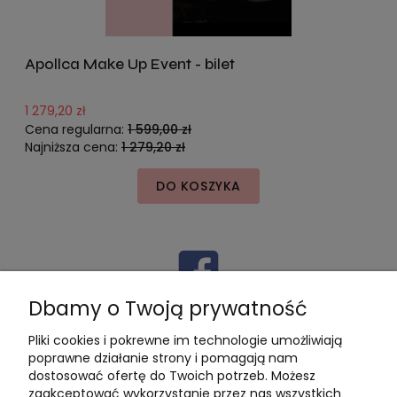
Apollca Make Up Event - bilet
1 279,20 zł
1
Cena regularna:
1 599,00 zł
C
Najniższa cena:
1 279,20 zł
N
DO KOSZYKA
Dbamy o Twoją prywatność
Pliki cookies i pokrewne im technologie umożliwiają
poprawne działanie strony i pomagają nam
dostosować ofertę do Twoich potrzeb. Możesz
zaakceptować wykorzystanie przez nas wszystkich