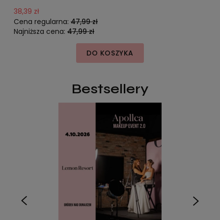
38,39 zł
5
Cena regularna:
47,99 zł
C
Najniższa cena:
47,99 zł
N
DO KOSZYKA
Bestsellery