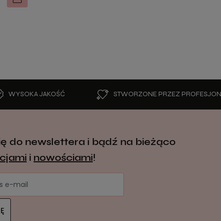
Róż- PINK
DO KOSZYKA
DO KOSZYKA
55,99 zł
KA JAKOŚĆ
STWORZONE PRZEZ PROFESJONALISTĘ
ię do newslettera i bądź na bieżąco
cjami
i
nowościami
!
IĘ