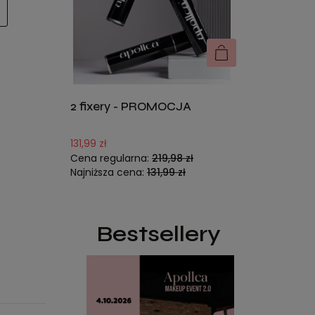
DO KOSZYKA
2 fixery - PROMOCJA
131,99 zł
Cena regularna:
219,98 zł
Najniższa cena:
131,99 zł
Bestsellery