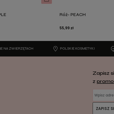
PLE
Róż- PEACH
DO KOSZYKA
55,99 zł
WIERZĘTACH
POLSKIE KOSMETYKI
WYSO
Zapisz s
z
promo
ZAPISZ S