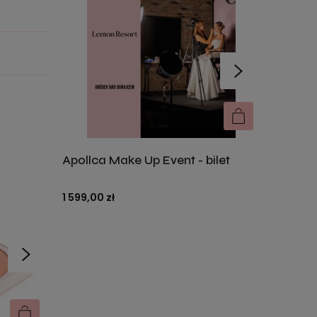
Apollca Make Up Event - bilet
Apollca
DO KOSZYKA
DO KOSZYKA
1 599,00 zł
1 999,00 