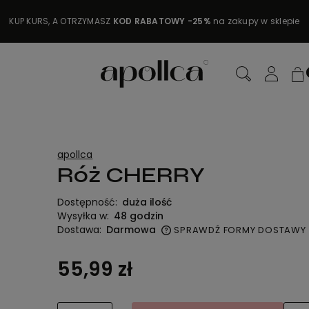
KUP KURS, A OTRZYMASZ
KOD RABATOWY -25%
na zakupy w sklepie
apollca
Róż CHERRY
Dostępność:
duża ilość
Wysyłka w:
48 godzin
Dostawa:
Darmowa
SPRAWDŹ FORMY DOSTAWY
na nie zawiera ewentualnych
55,99 zł
ztów płatności