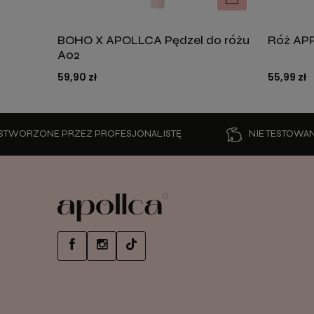
BOHO X APOLLCA Pędzel do różu
Róż AP
DO KOSZYKA
A02
59,90 zł
55,99 zł
NE PRZEZ PROFESJONALISTĘ
NIE TESTOWANE NA Z