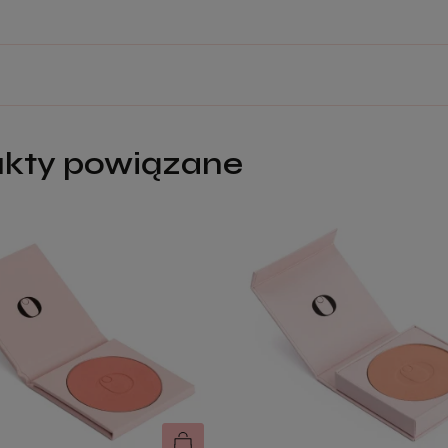
tualnych
kty powiązane
2 fixery - PROMOCJA
131,99 zł
Cena regularna:
219,98 zł
Najniższa cena:
131,99 zł