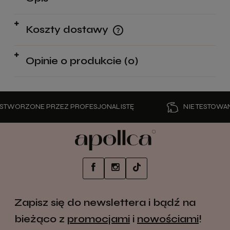
Koszty dostawy
Cena nie zawiera ewentualnych kosztów płatności
Opinie o produkcie (0)
WORZONE PRZEZ PROFESJONALISTĘ
NIE TESTOWANE 
Zapisz się do newslettera i bądź na
bieżąco z
promocjami
i
nowościami
!