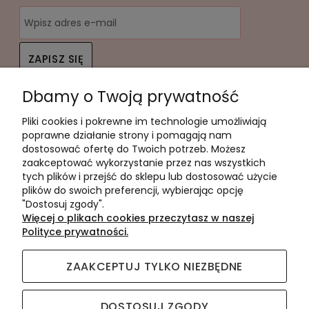
ZAPISZ SIĘ
Dbamy o Twoją prywatność
Twoje dane będą przetwarzane zgodnie z naszą
polityką
prywatności
Pliki cookies i pokrewne im technologie umożliwiają
Pomoc
poprawne działanie strony i pomagają nam
dostosować ofertę do Twoich potrzeb. Możesz
Moje konto
zaakceptować wykorzystanie przez nas wszystkich
tych plików i przejść do sklepu lub dostosować użycie
Płatności i dostawa
plików do swoich preferencji, wybierając opcję
"Dostosuj zgody".
Informacje
Więcej o plikach cookies przeczytasz w naszej
Polityce prywatności.
O nas
ZAAKCEPTUJ TYLKO NIEZBĘDNE
DOSTOSUJ ZGODY