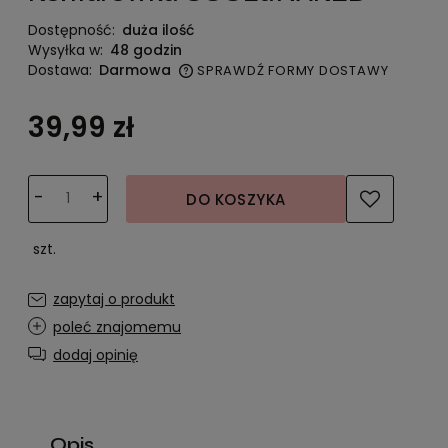
Dostępność:
duża ilość
Wysyłka w:
48 godzin
Dostawa:
Darmowa
SPRAWDŹ FORMY DOSTAWY
Cena nie zawiera ewentualnych kosztów płatności
39,99 zł
-
+
DO KOSZYKA
szt.
zapytaj o produkt
poleć znajomemu
dodaj opinię
Opis