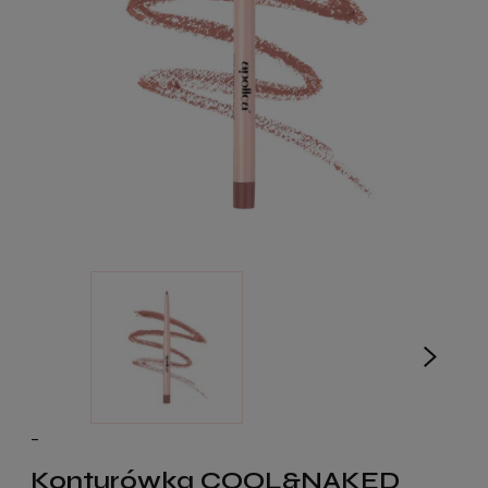
-
Konturówka COOL&NAKED