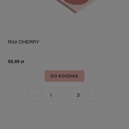
Róż CHERRY
55,99 zł
DO KOSZYKA
«
»
1
2
3