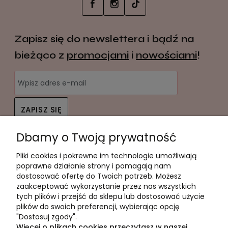
Zapisz się do newslettera i bądź na
bieżąco z
promocjami
i
nowościami
!
ZAPISZ SIĘ
Dbamy o Twoją prywatność
Twoje dane będą przetwarzane zgodnie z naszą
polityką
prywatności
Pliki cookies i pokrewne im technologie umożliwiają
Pomoc
poprawne działanie strony i pomagają nam
dostosować ofertę do Twoich potrzeb. Możesz
Moje konto
zaakceptować wykorzystanie przez nas wszystkich
tych plików i przejść do sklepu lub dostosować użycie
Płatności i dostawa
plików do swoich preferencji, wybierając opcję
"Dostosuj zgody".
Informacje
Więcej o plikach cookies przeczytasz w naszej