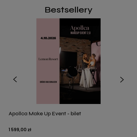
Bestsellery
Apollca Make Up Event - bilet
1 599,00 zł
1